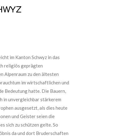
HWYZ
icht im Kanton Schwyz in das
ch religiös geprägten
en Alpenraum zu den ältesten
brauchtum im wirtschaftlichen und
de Bedeutung hatte. Die Bauern,
eh in unvergleichbar stärkerem
ophen ausgesetzt, als dies heute
monen und Geister seien die
s sich zu schützen gelte. So
löbnis da und dort Bruderschaften