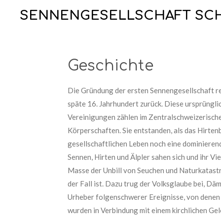
Zum
SENNENGESELLSCHAFT SC
Hauptinhalt
springen
Geschichte
Die Gründung der ersten Sennengesellschaft re
späte 16. Jahrhundert zurück. Diese ursprüngli
Vereinigungen zählen im Zentralschweizerisch
Körperschaften. Sie entstanden, als das Hirten
gesellschaftlichen Leben noch eine dominieren
Sennen, Hirten und Älpler sahen sich und ihr Vi
Masse der Unbill von Seuchen und Naturkatastr
der Fall ist. Dazu trug der Volksglaube bei, Dä
Urheber folgenschwerer Ereignisse, von denen e
wurden in Verbindung mit einem kirchlichen Ge